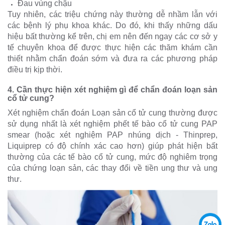
Đau vùng chậu
Tuy nhiên, các triệu chứng này thường dễ nhầm lẫn với
các bệnh lý phụ khoa khác. Do đó, khi thấy những dấu
hiệu bất thường kể trên, chị em nên đến ngay các cơ sở y
tế chuyên khoa để được thực hiện các thăm khám cần
thiết nhằm chẩn đoán sớm và đưa ra các phương pháp
điều trị kịp thời.
4. Cần thực hiện xét nghiệm gì để chẩn đoán loạn sản
cổ tử cung?
Xét nghiệm chẩn đoán Loạn sản cổ tử cung thường được
sử dụng nhất là xét nghiệm phết tế bào cổ tử cung PAP
smear (hoặc xét nghiệm PAP nhúng dịch - Thinprep,
Liquiprep có độ chính xác cao hơn) giúp phát hiện bất
thường của các tế bào cổ tử cung, mức độ nghiêm trọng
của chứng loạn sản, các thay đổi về tiền ung thư và ung
thư.