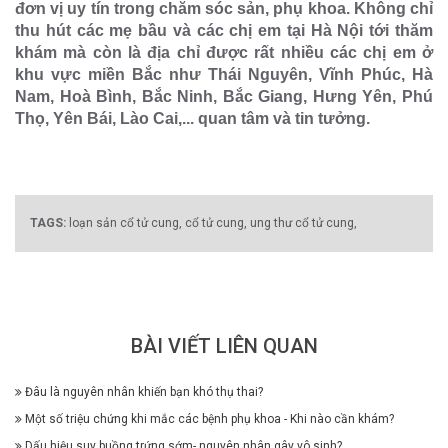
đơn vị uy tín trong chăm sóc sản, phụ khoa. Không chỉ
thu hút các mẹ bầu và các chị em tại Hà Nội tới thăm
khám mà còn là địa chỉ được rất nhiều các chị em ở
khu vực miền Bắc như Thái Nguyên, Vĩnh Phúc, Hà
Nam, Hoà Bình, Bắc Ninh, Bắc Giang, Hưng Yên, Phú
Thọ, Yên Bái, Lào Cai,... quan tâm và tin tưởng.
TAGS:
loạn sản cổ tử cung,
cổ tử cung,
ung thư cổ tử cung,
BÀI VIẾT LIÊN QUAN
Đâu là nguyên nhân khiến bạn khó thụ thai?
Một số triệu chứng khi mắc các bệnh phụ khoa - Khi nào cần khám?
Dấu hiệu suy buồng trứng sớm- nguyên nhân gây vô sinh?