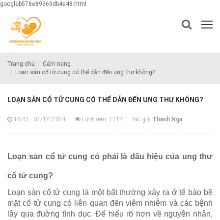
googleb578e89369db4e48.html
Trang chủ
Cẩm nang
Loạn sản cổ tử cung có thể dẫn đến ung thư không?
LOẠN SẢN CỔ TỬ CUNG CÓ THỂ DẪN ĐẾN UNG THƯ KHÔNG?
16:41 - 02/12/2024
Lượt xem: 1112
Tác giả:
Thanh Nga
Loạn sản cổ tử cung có phải là dấu hiệu của ung thư
cổ tử cung?
Loạn sản cổ tử cung là một bất thường xảy ra ở tế bào bề
mặt cổ tử cung có liên quan đến viêm nhiễm và các bệnh
lây qua đuờng tình dục. Để hiểu rõ hơn về nguyên nhân,