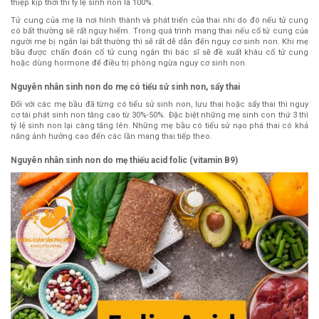
thiệp kịp thời thì tỷ lệ sinh non là 100%.
Tử cung của mẹ là nơi hình thành và phát triển của thai nhi do đó nếu tử cung
có bất thường sẽ rất nguy hiểm. Trong quá trình mang thai nếu cổ tử cung của
người mẹ bị ngắn lại bất thường thì sẽ rất dễ dẫn đến nguy cơ sinh non. Khi mẹ
bầu được chẩn đoán cổ tử cung ngắn thì bác sĩ sẽ đề xuất khâu cổ tử cung
hoặc dùng hormone để điều trị phòng ngừa nguy cơ sinh non.
Nguyên nhân sinh non do mẹ có tiểu sử sinh non, sẩy thai
Đối với các mẹ bầu đã từng có tiểu sử sinh non, lưu thai hoặc sẩy thai thì nguy
cơ tái phát sinh non tăng cao từ 30%-50%. Đặc biệt những mẹ sinh con thứ 3 thì
tỷ lệ sinh non lại càng tăng lên. Những mẹ bầu có tiểu sử nạo phá thai có khả
năng ảnh hưởng cao đến các lần mang thai tiếp theo.
Nguyên nhân sinh non do mẹ thiếu acid folic (vitamin B9)