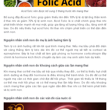
Acid folic nên được bổ sung 3 tháng trước khi mang thai
Bổ sung đầy đủ acid folic giúp giảm thiểu lên đến 93% tỷ lệ dị tật ống thần kinh
ở thai nhi và giảm 70% tỷ lệ sinh non. Acid Folic là vi chất chính giúp thai nhi
phát triển khỏe mạnh về mọi mặt, giúp gia tăng số lượng hồng cầu, tăng sinh tế
bào. Do đó nếu thiếu hụt acid folic thì thai nhi chậm phát triển có thể dẫn đến
sinh non.
Nguyên nhân sinh non do mẹ bị ảnh hưởng tâm lý
Tâm lý có ảnh hưởng rất lớn tới quá trình mang thai. Nếu mẹ bầu phải đối diện
với căng thẳng tâm lý kéo dài khi đó cơ thể người mẹ sẽ tiết ra cortisol và
epinephrine. Đây là hai chất sẽ làm giải phóng ra hormone corticotropin đây
chính là hormone kích thích chuyển dạ làm các mẹ sinh sớm hơn dự kiến.
Nguyên nhân sinh non do khoảng cách giữa các lần mang thai
Khi mang thai cơ thể mẹ bầu sẽ trải qua nhiều thay đổi , cơ thể bị thiếu hụt chất
dinh dưỡng và thay đổi hormone là điều không thể tránh khỏi. Do đó để cơ thể
người mẹ cần có thời gian chờ đợi để hồi phục. Thời gian tối thiểu là 18 tháng
cơ thể mẹ mới hồi phục và có thể mang thai lần tiếp theo. Do đó nếu khoảng
cách mang thai giữa các lần quá ngắn dẫn đến thai nhi có thể kém phát triển
và bị sinh non.
Nguyên nhân sinh non do các vấn đề của nước ối