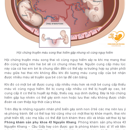
Hội chứng truyền máu song thai hiếm gặp nhưng vô cùng nguy hiểm
Hội chứng truyền máu song thai vô cùng nguy hiểm xảy ra khi mẹ mang thai
đôi cùng trứng nên hai bé sẽ có chung nhau thai. Nguồn cung cấp máu lúc
này của cả hai em bé là chung dẫn đến có thể xảy ra trường hợp sự phân phối
máu giữa hai thai nhi không đều khi đó lượng máu cung cấp của bé nhận
được nhiều máu sẽ truyền qua bé còn lại để cân bằng.
Khi đó có một bé sẽ được cung cấp nhiều máu hơn và một bé cung cấp thiếu
máu vô cùng nguy hiểm. Bé bị cung cấp nhiều có thể bị huyết áp cao, bé
cung cấp ít có thể bị huyết áp thấp, thiếu oxy, suy dinh dưỡng. Đây là hội chứng
hiếm gặp tuy nhiên có thể gây sinh non hoặc lưu thai nếu không được chẩn
đoán và can thiệp kịp thời của y khoa.
Trên đây là những nguyên nhân phổ biến gây sinh non ở trẻ các mẹ nên lưu ý
và phòng tránh. Để có thể loại trừ cũng như có một thai kỳ khỏe mạnh, thai nhi
phát triển tốt, các mẹ bầu có thể đặt lịch khám theo dõi và khảo sát thai kỳ tại
Phòng khám sản phụ khoa 43 Nguyễn Khang
. Phòng khám sản phụ khoa 43
Nguyễn Khang – Cầu Giấy hay còn được gọi là phòng khám bác sĩ Vĩ với tiền