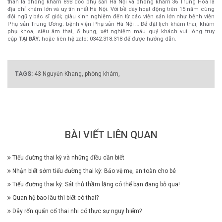
thân là phòng khám 89B dốc phụ sản Hà Nội và phòng khám 36 Trung Hòa là
địa chỉ khám lớn và uy tín nhất Hà Nội. Với bề dày hoạt động trên 15 năm cùng
đội ngũ y bác sĩ giỏi; giàu kinh nghiệm đến từ các viện sản lớn như bệnh viện
Phụ sản Trung Ương; bệnh viện Phụ sản Hà Nội … Để đặt lịch khám thai, khám
phụ khoa, siêu âm thai, ổ bụng, xét nghiệm máu quý khách vui lòng truy
cập
TẠI ĐÂY
; hoặc liên hệ zalo: 0342.318.318 để được hướng dẫn.
TAGS:
43 Nguyễn Khang,
phòng khám,
BÀI VIẾT LIÊN QUAN
Tiểu đường thai kỳ và những điều cần biết
Nhận biết sớm tiểu đường thai kỳ: Bảo vệ mẹ, an toàn cho bé
Tiểu đường thai kỳ: Sát thủ thầm lặng có thể bạn đang bỏ qua!
Quan hệ bao lâu thì biết có thai?
Dây rốn quấn cổ thai nhi có thực sự nguy hiểm?