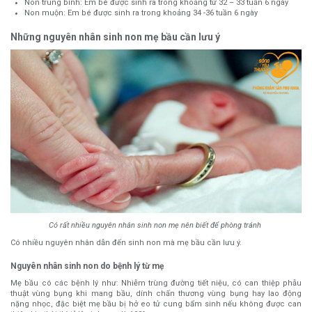
Non trung bình: Em bé được sinh ra trong khoảng từ 32 – 33 tuần 6 ngày
Non muộn: Em bé được sinh ra trong khoảng 34 -36 tuần 6 ngày
Những nguyên nhân sinh non mẹ bầu cần lưu ý
Có rất nhiều nguyên nhân sinh non mẹ nên biết để phòng tránh
Có nhiều nguyên nhân dẫn đến sinh non mà mẹ bầu cần lưu ý.
Nguyên nhân sinh non do bệnh lý từ mẹ
Mẹ bầu có các bệnh lý như: Nhiễm trùng đường tiết niệu, có can thiệp phẫu
thuật vùng bụng khi mang bầu, dính chấn thương vùng bụng hay lao động
nặng nhọc, đặc biệt mẹ bầu bị hở eo tử cung bẩm sinh nếu không được can