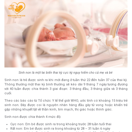
Sinh non là một tai biến thai kỳ cực kỳ nguy hiểm cho cả mẹ và bé
Sinh non là trẻ được sinh ra khi mới đang ở tuần thứ 22 đến tuần 37 của thai kỳ.
Thông thường một thai kỳ bình thường sẽ kéo dài 9 tháng 7 ngày tương đương
với 40 tuần được chia thành 3 giai đoạn: 3 tháng đầu, 3 tháng giữa và 3 tháng
cuối.
Theo các báo cáo từ Tổ chức Y tế thế giới WHO, ước tính có khoảng 15 triệu trẻ
sinh non. Đây được coi là nguyên nhân hàng đầu gây tử vong hoặc khiến trẻ
gặp những khuyết tật về thần kinh, tim mạch, thị giác hoặc thính giác.
Sinh non được chia thành 4 mức độ:
Cực non: Em bé được sinh ra trong khoảng trước 28 tuần tuổi thai
Rất non: Em bé được sinh ra trong khoảng từ 28 – 31 tuần 6 ngày