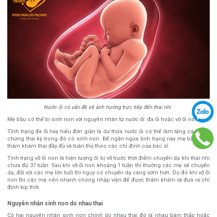
Nước ối có vấn đề sẽ ảnh hưởng trực tiếp đến thai nhi
Mẹ bầu có thể bị sinh non với nguyên nhân từ nước ối: đa ối hoặc vỡ ối non.
Tình trạng đa ối hay hiểu đơn giản là dư thừa nước ối có thể làm tăng các biến
chứng thai kỳ trong đó có sinh non. Để ngăn ngừa tình trạng này mẹ bầu phải
thăm khám thai đầy đủ và tuân thủ theo các chỉ định của bác sĩ.
Tình trạng vỡ ối non là hiện tượng ối bị vỡ trước thời điểm chuyển dạ khi thai nhi
chưa đủ 37 tuần. Sau khi vỡ ối non khoảng 1 tuần thì thường các mẹ sẽ chuyển
dạ, đối với các mẹ lớn tuổi thì nguy cơ chuyển dạ càng sớm hơn. Do đó khi vỡ ối
non thì các mẹ nên nhanh chóng nhập viện để được thăm khám và đưa ra chỉ
định kịp thời.
Nguyên nhân sinh non do nhau thai
Có hai nguyên nhân sinh non chính do nhau thai đó là nhau bám thấp hoặc