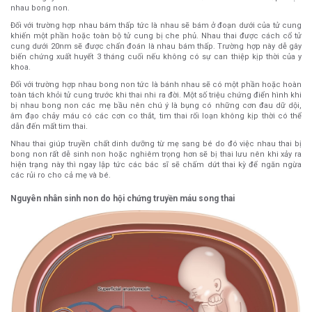
nhau bong non.
Đối với trường hợp nhau bám thấp tức là nhau sẽ bám ở đoạn dưới của tử cung
khiến một phần hoặc toàn bộ tử cung bị che phủ. Nhau thai được cách cổ tử
cung dưới 20nm sẽ được chẩn đoán là nhau bám thấp. Trường hợp này dễ gây
biến chứng xuất huyết 3 tháng cuối nếu không có sự can thiệp kịp thời của y
khoa.
Đối với trường hợp nhau bong non tức là bánh nhau sẽ có một phần hoặc hoàn
toàn tách khỏi tử cung trước khi thai nhi ra đời. Một số triệu chứng điển hình khi
bị nhau bong non các mẹ bầu nên chú ý là bụng có những cơn đau dữ dội,
âm đạo chảy máu có các cơn co thắt, tim thai rối loạn không kịp thời có thể
dẫn đến mất tim thai.
Nhau thai giúp truyền chất dinh dưỡng từ mẹ sang bé do đó việc nhau thai bị
bong non rất dễ sinh non hoặc nghiêm trọng hơn sẽ bị thai lưu nên khi xảy ra
hiện trạng này thì ngay lập tức các bác sĩ sẽ chấm dứt thai kỳ để ngăn ngừa
các rủi ro cho cả mẹ và bé.
Nguyên nhân sinh non do hội chứng truyền máu song thai