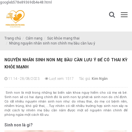
googleb578e89369db4e48.html
Trang chủ
Cẩm nang
Sức khỏe mang thai
Những nguyên nhân sinh non chính mẹ bầu cần lưu ý
NGUYÊN NHÂN SINH NON MẸ BẦU CẦN LƯU Ý ĐỂ CÓ THAI KỲ
KHỎE MẠNH
11:14 - 28/08/2023
Lượt xem: 1517
Tác giả:
Kim Ngân
Sinh non là một trong những tai biến sản khoa nguy hiểm cho cả mẹ và bé.
Sinh non sẽ có hai dạng chính đó là sinh non tự phát và sinh non do chỉ định.
Có rất nhiều nguyên nhân sinh non như: do nhau thai, do mẹ có bệnh nền,
nhiễm trùng, khó giữ thai, ...Tuy nhiên có rất nhiều trường hợp sinh non xảy ra
một cách tự nhiên mẹ bầu cần nắm được một số nguyên nhân chính để
phòng ngừa một cách tối ưu.
Sinh non là gì?