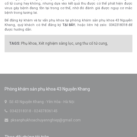
cổ tử cung hay không, nhưng dựa vào kết quả thu được có thể phát hiện được
virus gây bệnh đang tồn tại trong cơ thể, nhờ đó đánh giá được nguy cơ mắc
bệnh trong tương lai.
Để đăng ký khám và tư vấn phụ khoa tại phòng khám sản phụ khoa 43 Nguyễn
Khang, quý khách có thể đăng ký
TẠI ĐÂY
; hoặc liên hệ zalo: 0342318318 để
được hướng dẫn.
TAGS:
Phụ khoa,
Xét nghiệm sàng lọc,
ung thư cổ tử cung,
Phòng khám sản phụ khoa 43 Nguyễn Khang
Số 43 Nguyễn Khang - Yên Hòa - Hà Nội
0342318318 - 02437836145
pksanphukhoachuyennghiep@gmail.com
Theo dõi chúng tôi trên