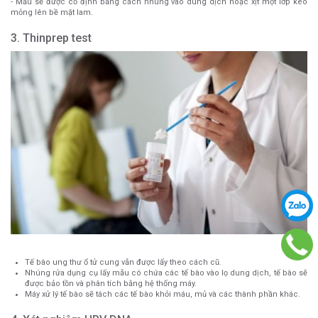
- Mẫu sẽ được cố định bằng cách nhúng vào dung dịch hoặc xịt một lớp keo
mỏng lên bề mặt lam.
3.
Thinprep
test
Tế bào ung thư ổ tử cung vẫn được lấy theo cách cũ.
Nhúng rửa dụng cụ lấy mẫu có chứa các tế bào vào lọ dung dịch, tế bào sẽ
được bảo tồn và phân tích bằng hệ thống máy.
Máy xử lý tế bào sẽ tách các tế bào khỏi máu, mủ và các thành phần khác.