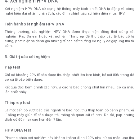
4. Xét nghiệm HPV DNA
Xét nghiệm HPV DNA sử dụng hệ thống máy tách chiết DNA tự động và công
nghệ hiện đại nhằm phân tích, xác định chính xác sự hiện diện virus HPV.
Tiến hành xét nghiệm HPV DNA
Thông thường, xét nghiệm HPV DNA được thực hiện đồng thời cùng xét
nghiệm Pap Smear hoặc xét nghiệm Thinprep để thu thập các tế bào cổ tử
cung, phát hiện và đánh giá những tế bào bất thường có nguy cơ gây ung thư từ
sớm.
5. Giá trị các xét nghiệm
Pap test
Chỉ có khoảng 20% tế bào được thu thập phết lên lam kính, bỏ sót 80% trong đó
có cả tế bào biến dạng.
Kết quả đọc kém chính xác hơn, vì các tế bào chồng chất lên nhau, có cả máu
lẫn chất nhầy.
Thinprep test
Là một tiến bộ vượt bậc của ngành tế bào học, thu thập toàn bộ bệnh phẩm, xử
lí bằng máy giúp tế bào được trải mỏng và quan sát rõ hơn. Do đó, pap nhúng
dịch có độ nhạy cao hơn đến 7 lần.
HPV DNA test
Phương pháp xét nghiệm này không khẳng định 100% phụ nữ có mắc ung thư