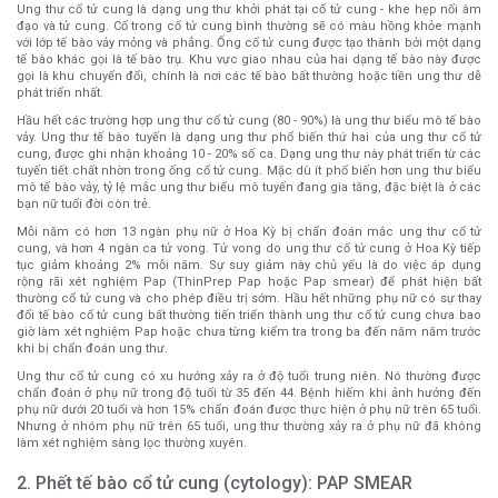
Ung thư cổ tử cung là dạng ung thư khởi phát tại cổ tử cung - khe hẹp nối âm
đạo và tử cung. Cổ trong cổ tử cung bình thường sẽ có màu hồng khỏe mạnh
với lớp tế bào vảy mỏng và phẳng. Ống cổ tử cung được tạo thành bởi một dạng
tế bào khác gọi là tế bào trụ. Khu vực giao nhau của hai dạng tế bào này được
gọi là khu chuyển đổi, chính là nơi các tế bào bất thường hoặc tiền ung thư dễ
phát triển nhất.
Hầu hết các trường hợp ung thư cổ tử cung (80 - 90%) là ung thư biểu mô tế bào
vảy. Ung thư tế bào tuyến là dạng ung thư phổ biến thứ hai của ung thư cổ tử
cung, được ghi nhận khoảng 10 - 20% số ca. Dạng ung thư này phát triển từ các
tuyến tiết chất nhờn trong ống cổ tử cung. Mặc dù ít phổ biến hơn ung thư biểu
mô tế bào vảy, tỷ lệ mắc ung thư biểu mô tuyến đang gia tăng, đặc biệt là ở các
bạn nữ tuổi đời còn trẻ.
Mỗi năm có hơn 13 ngàn phụ nữ ở Hoa Kỳ bị chẩn đoán mắc ung thư cổ tử
cung, và hơn 4 ngàn ca tử vong. Tử vong do ung thư cổ tử cung ở Hoa Kỳ tiếp
tục giảm khoảng 2% mỗi năm. Sự suy giảm này chủ yếu là do việc áp dụng
rộng rãi xét nghiệm Pap (ThinPrep Pap hoặc Pap smear) để phát hiện bất
thường cổ tử cung và cho phép điều trị sớm. Hầu hết những phụ nữ có sự thay
đổi tế bào cổ tử cung bất thường tiến triển thành ung thư cổ tử cung chưa bao
giờ làm xét nghiệm Pap hoặc chưa từng kiểm tra trong ba đến năm năm trước
khi bị chẩn đoán ung thư.
Ung thư cổ tử cung có xu hướng xảy ra ở độ tuổi trung niên. Nó thường được
chẩn đoán ở phụ nữ trong độ tuổi từ 35 đến 44. Bệnh hiếm khi ảnh hưởng đến
phụ nữ dưới 20 tuổi và hơn 15% chẩn đoán được thực hiện ở phụ nữ trên 65 tuổi.
Nhưng ở nhóm phụ nữ trên 65 tuổi, ung thư thường xảy ra ở phụ nữ đã không
làm xét nghiệm sàng lọc thường xuyên.
2. Phết tế bào cổ tử cung (cytology): PAP SMEAR