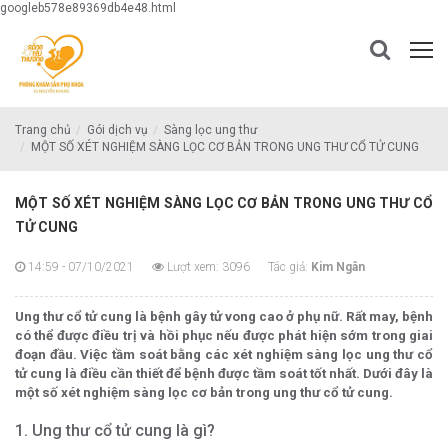
googleb578e89369db4e48.html
Trang chủ
Gói dịch vụ
Sàng lọc ung thư
MỘT SỐ XÉT NGHIỆM SÀNG LỌC CƠ BẢN TRONG UNG THƯ CỔ TỬ CUNG
MỘT SỐ XÉT NGHIỆM SÀNG LỌC CƠ BẢN TRONG UNG THƯ CỔ
TỬ CUNG
14:59 - 07/10/2021
Lượt xem: 3096
Tác giả:
Kim Ngân
Ung thư cổ tử cung là bệnh gây tử vong cao ở phụ nữ. Rất may, bệnh
có thể được điều trị và hồi phục nếu được phát hiện sớm trong giai
đoạn đầu. Việc tầm soát bằng các xét nghiệm sàng lọc ung thư cổ
tử cung là điều cần thiết để bệnh được tầm soát tốt nhất. Dưới đây là
một số xét nghiệm sàng lọc cơ bản trong ung thư cổ tử cung.
1. Ung thư cổ tử cung là gì?