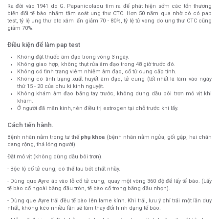
Ra đời vào 1941 do G. Papanicolaou tìm ra để phát hiện sớm các tổn thương
biến đổi tế bào nhằm tầm soát ung thư CTC. Hơn 50 năm qua nhờ có có pap
test, tỷ lệ ung thư ctc xâm lấn giảm 70 - 80%, tỷ lệ tử vong do ung thư CTC cũng
giảm 70%.
Điều kiện để làm pap test
Không đặt thuốc âm đạo trong vòng 3 ngày.
Không giao hợp, không thụt rửa âm đạo trong 48 giờ trước đó.
Không có tình trạng viêm nhiễm âm đạo, cổ tử cung cấp tính.
Không có tình trạng xuất huyết âm đạo, tử cung (tốt nhất là làm vào ngày
thứ 15 - 20 của chu kì kinh nguyệt.
Không khám âm đạo bằng tay trước, không dung dầu bôi trơn mỏ vịt khi
khám.
Ở người đã mãn kinh,nên điều trị estrogen tại chỗ trước khi lấy.
Cách tiến hành.
Bệnh nhân nằm trong tư thế
phụ khoa
(bệnh nhân nằm ngửa, gối gập, hai chân
dang rộng, thả lỏng người)
Đặt mỏ vịt (không dùng dầu bôi trơn).
- Bộc lộ cổ tử cung, có thể lau bớt chất nhầy.
- Dùng que Ayre áp vào lỗ cổ tử cung, quay một vòng 360 độ để lấy tế bào. (Lấy
tế bào cổ ngoài bằng đầu tròn, tế bào cổ trong bằng đầu nhọn).
- Dùng que Ayre trải đều tế bào lên lame kính. Khi trải, lưu ý chỉ trải một lần duy
nhất, không kéo nhiều lần sẽ làm thay đổi hình dạng tế bào.